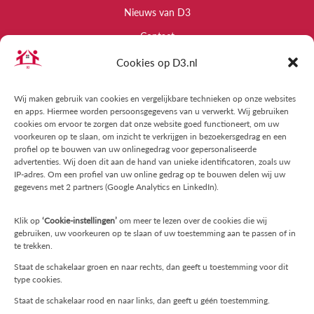
Nieuws van D3
Contact
Cookies op D3.nl
Informatie
Raad van commissarissen
Wij maken gebruik van cookies en vergelijkbare technieken op onze websites
en apps. Hiermee worden persoonsgegevens van u verwerkt. Wij gebruiken
Kwaliteit
cookies om ervoor te zorgen dat onze website goed functioneert, om uw
voorkeuren op te slaan, om inzicht te verkrijgen in bezoekersgedrag en een
Algemene Voorwaarden
profiel op te bouwen van uw onlinegedrag voor gepersonaliseerde
advertenties. Wij doen dit aan de hand van unieke identificatoren, zoals uw
Privacyregelement
IP-adres. Om een profiel van uw online gedrag op te bouwen delen wij uw
gegevens met 2 partners (Google Analytics en LinkedIn).
Vertrouwenspersoon
Klachtenprocedure
Klik op
‘Cookie-instellingen’
om meer te lezen over de cookies die wij
gebruiken, uw voorkeuren op te slaan of uw toestemming aan te passen of in
Klachtenprocedure Trainingen en Workshops
te trekken.
Cookiebeleid (EU)
Staat de schakelaar groen en naar rechts, dan geeft u toestemming voor dit
type cookies.
Contact
Staat de schakelaar rood en naar links, dan geeft u géén toestemming.