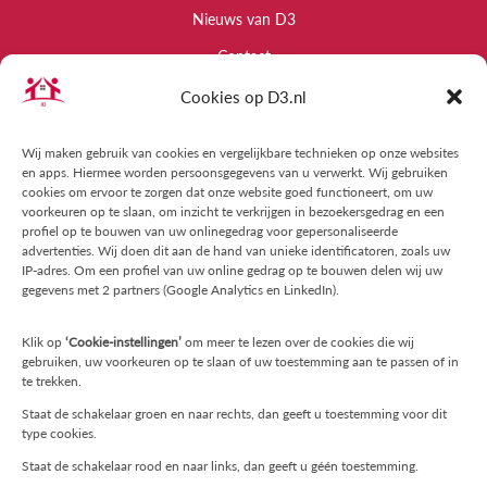
Nieuws van D3
Contact
Cookies op D3.nl
Informatie
Raad van commissarissen
Wij maken gebruik van cookies en vergelijkbare technieken op onze websites
en apps. Hiermee worden persoonsgegevens van u verwerkt. Wij gebruiken
Kwaliteit
cookies om ervoor te zorgen dat onze website goed functioneert, om uw
voorkeuren op te slaan, om inzicht te verkrijgen in bezoekersgedrag en een
Algemene Voorwaarden
profiel op te bouwen van uw onlinegedrag voor gepersonaliseerde
advertenties. Wij doen dit aan de hand van unieke identificatoren, zoals uw
Privacyregelement
IP-adres. Om een profiel van uw online gedrag op te bouwen delen wij uw
gegevens met 2 partners (Google Analytics en LinkedIn).
Vertrouwenspersoon
Klachtenprocedure
Klik op
‘Cookie-instellingen’
om meer te lezen over de cookies die wij
gebruiken, uw voorkeuren op te slaan of uw toestemming aan te passen of in
Klachtenprocedure Trainingen en Workshops
te trekken.
Cookiebeleid (EU)
Staat de schakelaar groen en naar rechts, dan geeft u toestemming voor dit
type cookies.
Contact
Staat de schakelaar rood en naar links, dan geeft u géén toestemming.