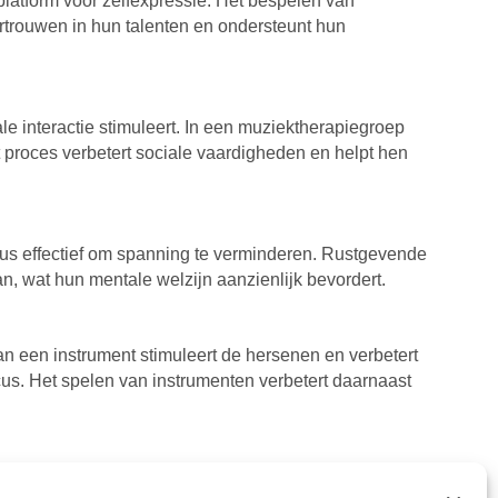
latform voor zelfexpressie. Het bespelen van
rtrouwen in hun talenten en ondersteunt hun
 interactie stimuleert. In een muziektherapiegroep
t proces verbetert sociale vaardigheden en helpt hen
dus effectief om spanning te verminderen. Rustgevende
n, wat hun mentale welzijn aanzienlijk bevordert.
n een instrument stimuleert de hersenen en verbetert
us. Het spelen van instrumenten verbetert daarnaast
n ervan biedt hen bovendien een manier om om te gaan