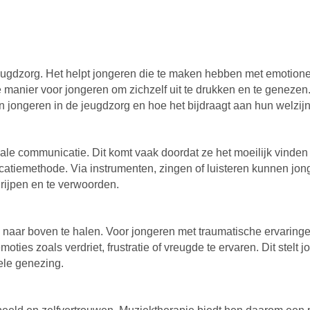
eugdzorg. Het helpt jongeren die te maken hebben met emotione
 manier voor jongeren om zichzelf uit te drukken en te genezen.
n jongeren in de jeugdzorg en hoe het bijdraagt aan hun welzijn
e communicatie. Dit komt vaak doordat ze het moeilijk vinden zi
catiemethode. Via instrumenten, zingen of luisteren kunnen j
grijpen en te verwoorden.
aar boven te halen. Voor jongeren met traumatische ervaringen
ties zoals verdriet, frustratie of vreugde te ervaren. Dit stel
nele genezing.