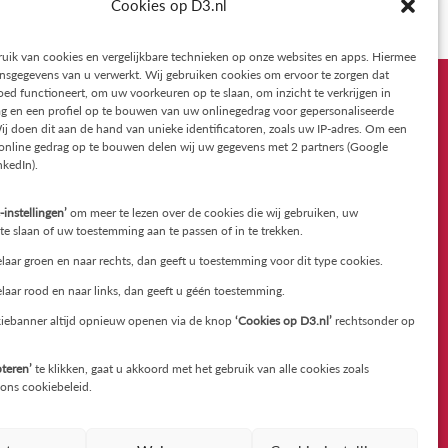
Cookies op D3.nl
 maakt hen sterker en helpt hen uiteindelijk beter om
uik van cookies en vergelijkbare technieken op onze websites en apps. Hiermee
sgegevens van u verwerkt. Wij gebruiken cookies om ervoor te zorgen dat
ed functioneert, om uw voorkeuren op te slaan, om inzicht te verkrijgen in
g en een profiel op te bouwen van uw onlinegedrag voor gepersonaliseerde
ij doen dit aan de hand van unieke identificatoren, zoals uw IP-adres. Om een
Contact
 online gedrag op te bouwen delen wij uw gegevens met 2 partners (Google
nkedIn).
D3
-instellingen’
om meer te lezen over de cookies die wij gebruiken, uw
Slotlaan 3; 7271 NP Borculo
e slaan of uw toestemming aan te passen of in te trekken.
Heideveld 30A; 7351DC Hoenderloo
laar groen en naar rechts, dan geeft u toestemming voor dit type cookies.
laar rood en naar links, dan geeft u géén toestemming.
T: 085 822 89 99
iebanner altijd opnieuw openen via de knop
‘Cookies op D3.nl’
rechtsonder op
E: contact@d3.nl
teren’
te klikken, gaat u akkoord met het gebruik van alle cookies zoals
Twitter
en
ons cookiebeleid.
LinkedIn