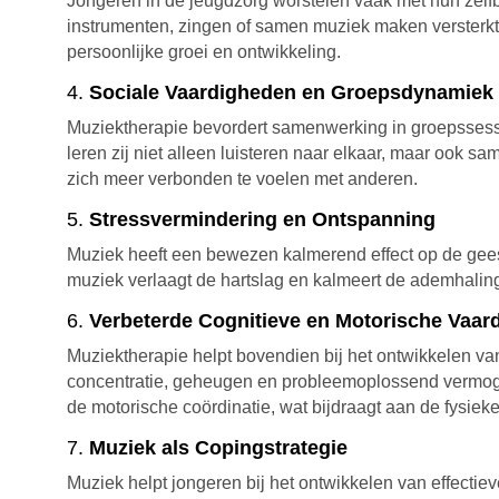
Jongeren in de jeugdzorg worstelen vaak met hun zelfb
instrumenten, zingen of samen muziek maken versterkt 
persoonlijke groei en ontwikkeling.
4.
Sociale Vaardigheden en Groepsdynamiek
Muziektherapie bevordert samenwerking in groepssessi
leren zij niet alleen luisteren naar elkaar, maar ook 
zich meer verbonden te voelen met anderen.
5.
Stressvermindering en Ontspanning
Muziek heeft een bewezen kalmerend effect op de gees
muziek verlaagt de hartslag en kalmeert de ademhaling.
6.
Verbeterde Cognitieve en Motorische Vaar
Muziektherapie helpt bovendien bij het ontwikkelen va
concentratie, geheugen en probleemoplossend vermogen.
de motorische coördinatie, wat bijdraagt aan de fysieke
7.
Muziek als Copingstrategie
Muziek helpt jongeren bij het ontwikkelen van effect