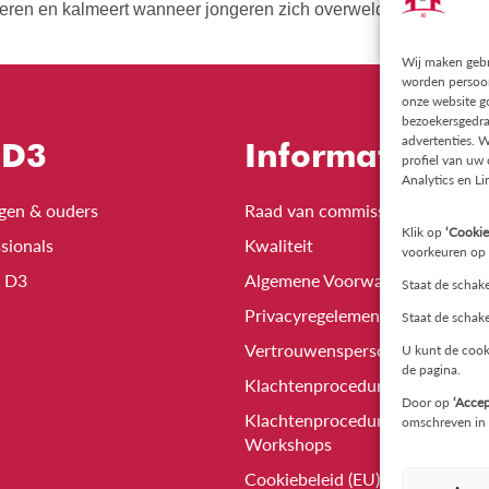
eren en kalmeert wanneer jongeren zich overweldigd voelen. Dit
Wij maken gebr
worden persoon
onze website go
bezoekersgedra
advertenties. W
 D3
Informatie
profiel van uw
Analytics en Li
igen & ouders
Raad van commissarissen
Klik op
‘Cookie
sionals
Kwaliteit
voorkeuren op t
n D3
Algemene Voorwaarden
Staat de schake
Privacyregelement
Staat de schake
Vertrouwenspersoon
U kunt de cook
de pagina.
Klachtenprocedure
Door op
‘Accep
Klachtenprocedure Trainingen 
omschreven in 
Workshops
Cookiebeleid (EU)