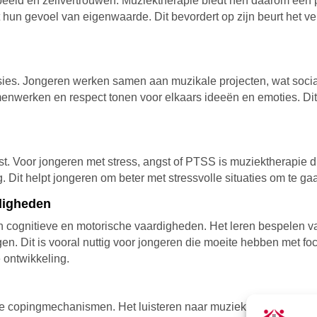
eeld en zelfvertrouwen. Muziektherapie biedt hen daarom een p
hun gevoel van eigenwaarde. Dit bevordert op zijn beurt het ve
es. Jongeren werken samen aan muzikale projecten, wat sociale
samenwerken en respect tonen voor elkaars ideeën en emoties. Di
t. Voor jongeren met stress, angst of PTSS is muziektherapie 
 Dit helpt jongeren om beter met stressvolle situaties om te gaa
digheden
n cognitieve en motorische vaardigheden. Het leren bespelen va
 Dit is vooral nuttig voor jongeren die moeite hebben met foc
 ontwikkeling.
ieve copingmechanismen. Het luisteren naar muziek of het make