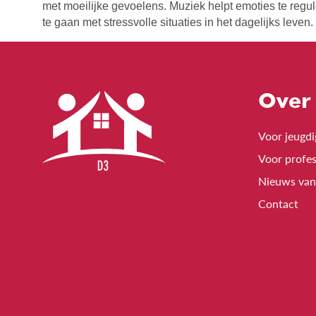
met moeilijke gevoelens. Muziek helpt emoties te regul
te gaan met stressvolle situaties in het dagelijks leven.
Over
Voor jeugd
Voor profes
Nieuws va
Contact