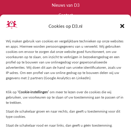
Nieuws van D3
Contact
Cookies op D3.nl
Informatie
Raad van commissarissen
Wij maken gebruik van cookies en vergelijkbare technieken op onze websites
en apps. Hiermee worden persoonsgegevens van u verwerkt. Wij gebruiken
Kwaliteit
cookies om ervoor te zorgen dat onze website goed functioneert, om uw
voorkeuren op te slaan, om inzicht te verkrijgen in bezoekersgedrag en een
Algemene Voorwaarden
profiel op te bouwen van uw onlinegedrag voor gepersonaliseerde
advertenties. Wij doen dit aan de hand van unieke identificatoren, zoals uw
Privacyregelement
IP-adres. Om een profiel van uw online gedrag op te bouwen delen wij uw
gegevens met 2 partners (Google Analytics en LinkedIn).
Vertrouwenspersoon
Klachtenprocedure
Klik op
‘Cookie-instellingen’
om meer te lezen over de cookies die wij
gebruiken, uw voorkeuren op te slaan of uw toestemming aan te passen of in
Klachtenprocedure Trainingen en Workshops
te trekken.
Cookiebeleid (EU)
Staat de schakelaar groen en naar rechts, dan geeft u toestemming voor dit
type cookies.
Contact
Staat de schakelaar rood en naar links, dan geeft u géén toestemming.