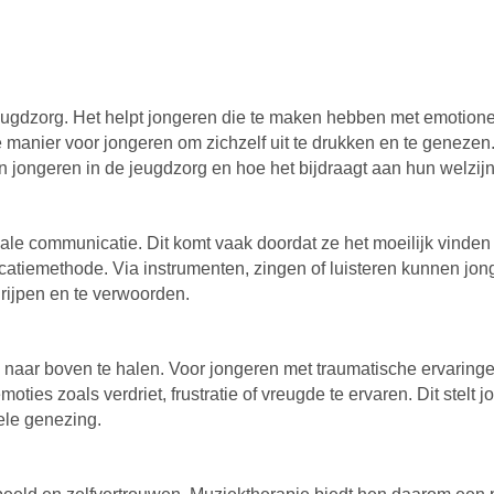
eugdzorg. Het helpt jongeren die te maken hebben met emotione
 manier voor jongeren om zichzelf uit te drukken en te genezen.
n jongeren in de jeugdzorg en hoe het bijdraagt aan hun welzijn
e communicatie. Dit komt vaak doordat ze het moeilijk vinden zi
catiemethode. Via instrumenten, zingen of luisteren kunnen j
grijpen en te verwoorden.
aar boven te halen. Voor jongeren met traumatische ervaringen
ties zoals verdriet, frustratie of vreugde te ervaren. Dit stel
nele genezing.