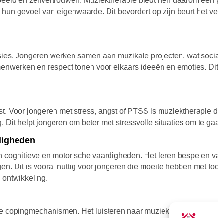
eeld en zelfvertrouwen. Muziektherapie biedt hen daarom een p
hun gevoel van eigenwaarde. Dit bevordert op zijn beurt het ve
es. Jongeren werken samen aan muzikale projecten, wat sociale
samenwerken en respect tonen voor elkaars ideeën en emoties. Di
t. Voor jongeren met stress, angst of PTSS is muziektherapie 
 Dit helpt jongeren om beter met stressvolle situaties om te gaa
digheden
n cognitieve en motorische vaardigheden. Het leren bespelen va
 Dit is vooral nuttig voor jongeren die moeite hebben met foc
 ontwikkeling.
ieve copingmechanismen. Het luisteren naar muziek of het make