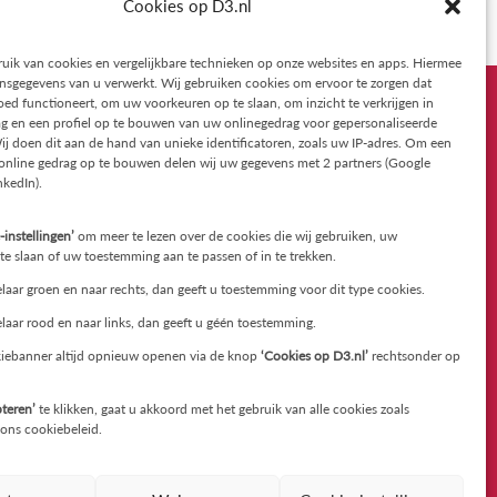
Cookies op D3.nl
 maakt hen sterker en helpt hen uiteindelijk beter om
uik van cookies en vergelijkbare technieken op onze websites en apps. Hiermee
sgegevens van u verwerkt. Wij gebruiken cookies om ervoor te zorgen dat
ed functioneert, om uw voorkeuren op te slaan, om inzicht te verkrijgen in
g en een profiel op te bouwen van uw onlinegedrag voor gepersonaliseerde
ij doen dit aan de hand van unieke identificatoren, zoals uw IP-adres. Om een
Contact
 online gedrag op te bouwen delen wij uw gegevens met 2 partners (Google
nkedIn).
D3
-instellingen’
om meer te lezen over de cookies die wij gebruiken, uw
Slotlaan 3; 7271 NP Borculo
e slaan of uw toestemming aan te passen of in te trekken.
Heideveld 30A; 7351DC Hoenderloo
laar groen en naar rechts, dan geeft u toestemming voor dit type cookies.
laar rood en naar links, dan geeft u géén toestemming.
T: 085 822 89 99
iebanner altijd opnieuw openen via de knop
‘Cookies op D3.nl’
rechtsonder op
E: contact@d3.nl
teren’
te klikken, gaat u akkoord met het gebruik van alle cookies zoals
Twitter
en
ons cookiebeleid.
LinkedIn