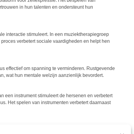
latform voor zelfexpressie. Het bespelen van
rtrouwen in hun talenten en ondersteunt hun
 interactie stimuleert. In een muziektherapiegroep
t proces verbetert sociale vaardigheden en helpt hen
dus effectief om spanning te verminderen. Rustgevende
n, wat hun mentale welzijn aanzienlijk bevordert.
n een instrument stimuleert de hersenen en verbetert
us. Het spelen van instrumenten verbetert daarnaast
n ervan biedt hen bovendien een manier om om te gaan