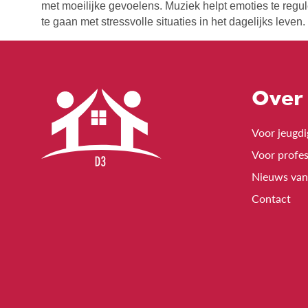
met moeilijke gevoelens. Muziek helpt emoties te regul
te gaan met stressvolle situaties in het dagelijks leven.
Over
Voor jeugd
Voor profes
Nieuws va
Contact