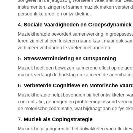
Jongeren in de jeugdzorg worstelen vaak met hun zelfb
instrumenten, zingen of samen muziek maken versterkt 
persoonlijke groei en ontwikkeling.
4.
Sociale Vaardigheden en Groepsdynamiek
Muziektherapie bevordert samenwerking in groepssessi
leren zij niet alleen luisteren naar elkaar, maar ook 
zich meer verbonden te voelen met anderen.
5.
Stressvermindering en Ontspanning
Muziek heeft een bewezen kalmerend effect op de gees
muziek verlaagt de hartslag en kalmeert de ademhaling.
6.
Verbeterde Cognitieve en Motorische Vaar
Muziektherapie helpt bovendien bij het ontwikkelen va
concentratie, geheugen en probleemoplossend vermogen.
de motorische coördinatie, wat bijdraagt aan de fysieke
7.
Muziek als Copingstrategie
Muziek helpt jongeren bij het ontwikkelen van effect