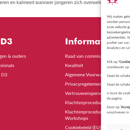
eren en kalmeert wanneer jongeren zich overweldigd voelen. Dit
Wij maken gebr
worden persoon
onze website go
bezoekersgedra
advertenties. W
 D3
Informatie
profiel van uw
Analytics en Li
igen & ouders
Raad van commissarissen
Klik op
‘Cookie
sionals
Kwaliteit
voorkeuren op t
n D3
Algemene Voorwaarden
Staat de schake
Privacyregelement
Staat de schake
Vertrouwenspersoon
U kunt de cook
de pagina.
Klachtenprocedure
Door op
‘Accep
Klachtenprocedure Trainingen 
omschreven in 
Workshops
Cookiebeleid (EU)